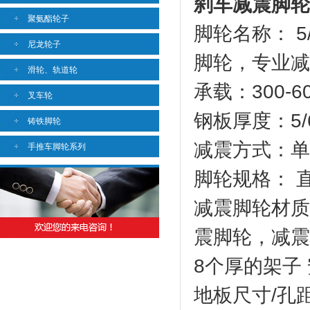
刹车减震脚轮
聚氨酯轮子
脚轮名称： 
尼龙轮子
脚轮，专业减
滑轮、轨道轮
承载：300-6
叉车轮
钢板厚度：5/6
铸铁脚轮
减震方式：单
手推车脚轮系列
脚轮规格： 直径
减震脚轮材质
震脚轮，减震
8个厚的架子 
地板尺寸/孔距/孔: