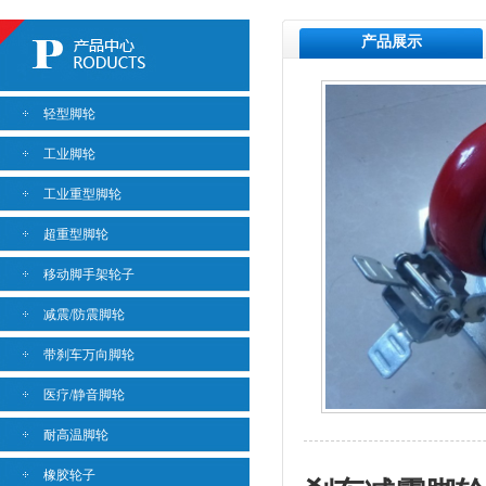
产品展示
轻型脚轮
工业脚轮
工业重型脚轮
超重型脚轮
移动脚手架轮子
减震/防震脚轮
带刹车万向脚轮
医疗/静音脚轮
耐高温脚轮
橡胶轮子